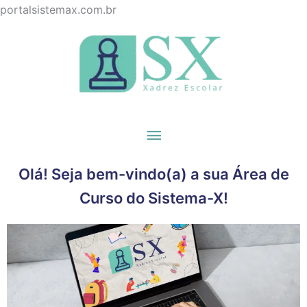
Ir
portalsistemax.com.br
para
Menu
o
principal
conteúdo
Olá! Seja bem-vindo(a) a sua Área de
Curso do Sistema-X!