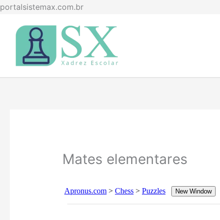
Ir
portalsistemax.com.br
para
o
conteúdo
Mates elementares