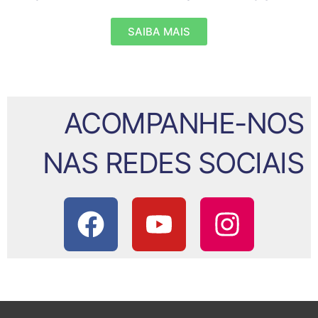
SAIBA MAIS
ACOMPANHE-NOS
NAS REDES SOCIAIS
F
Y
I
a
o
n
c
u
s
e
t
t
b
u
a