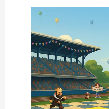
A
Regra
do
Quadrado