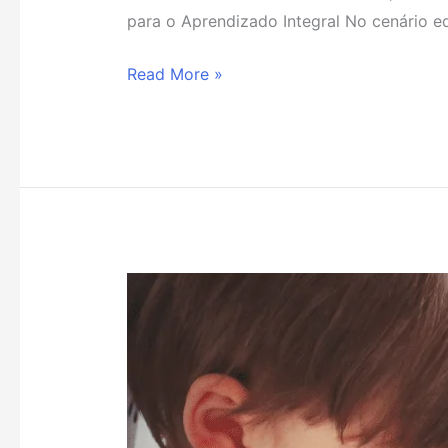
para o Aprendizado Integral No cenário 
Read More »
O
Uso
de
Celulares
pelas
Crianças