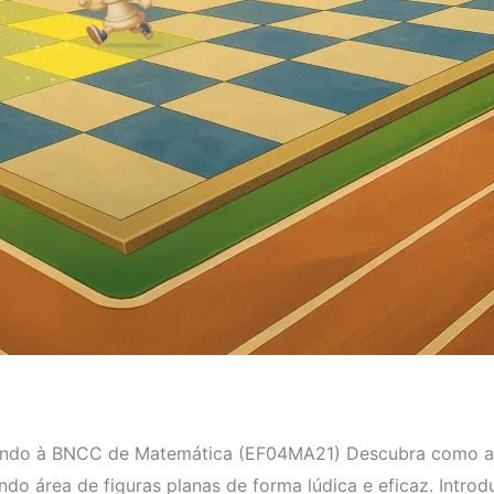
ndo à BNCC de Matemática (EF04MA21) Descubra como a R
o área de figuras planas de forma lúdica e eficaz. Intro