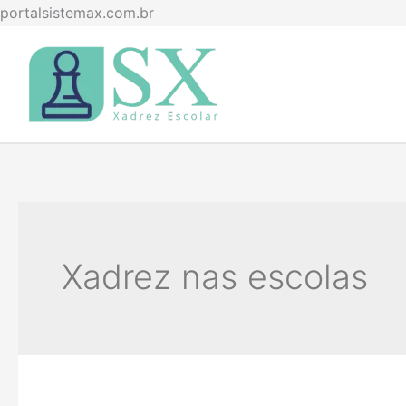
Ir
portalsistemax.com.br
para
o
conteúdo
Xadrez nas escolas