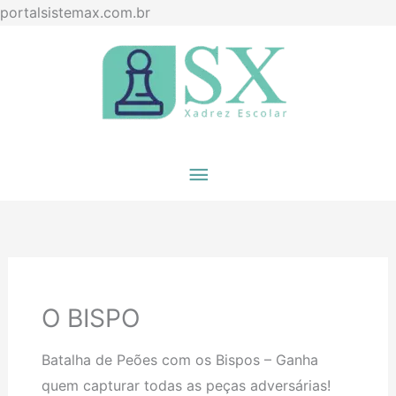
Ir
portalsistemax.com.br
para
Menu
o
principal
conteúdo
O BISPO
Batalha de Peões com os Bispos – Ganha
quem capturar todas as peças adversárias!