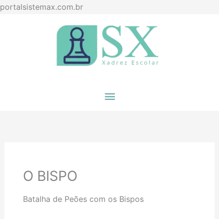
Ir
portalsistemax.com.br
para
Menu
o
principal
conteúdo
O BISPO
Batalha de Peões com os Bispos