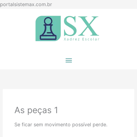
Ir
portalsistemax.com.br
para
Menu
o
principal
conteúdo
As peças 1
Se ficar sem movimento possível perde.