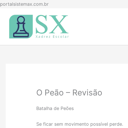
Ir
portalsistemax.com.br
para
o
conteúdo
O Peão – Revisão
Batalha de Peões
Se ficar sem movimento possível perde.