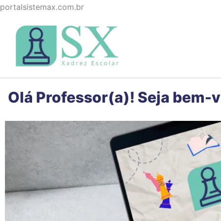
Ir
portalsistemax.com.br
para
o
conteúdo
Olá Professor(a)! Seja bem-v