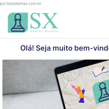
Ir
portalsistemax.com.br
para
o
conteúdo
Olá! Seja muito bem-vind