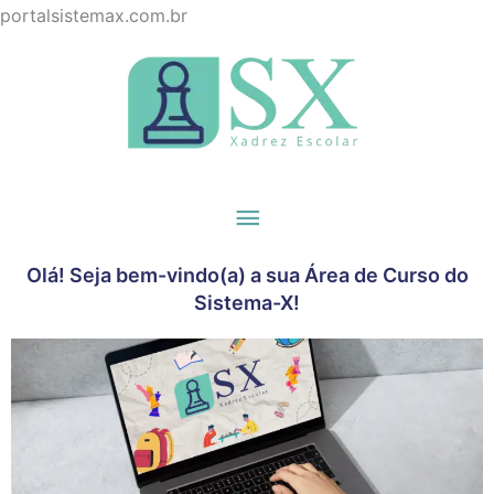
Ir
portalsistemax.com.br
para
Menu
o
principal
conteúdo
Olá! Seja bem-vindo(a) a sua Área de Curso do
Sistema-X!