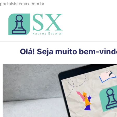
Ir
portalsistemax.com.br
para
o
conteúdo
Olá! Seja muito bem-vind