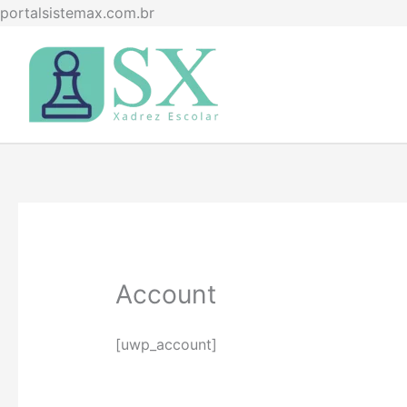
Ir
portalsistemax.com.br
para
o
conteúdo
Account
[uwp_account]