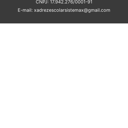
CNPJ: 17.942.276/0001-91
E-mail: xadrezescolarsistemax@gmail.com