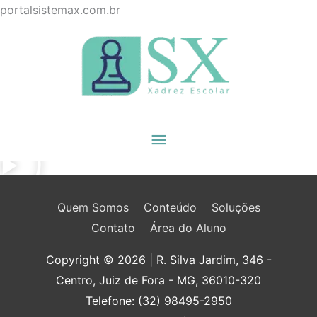
Ir
portalsistemax.com.br
para
Menu
o
principal
conteúdo
Quem Somos
Conteúdo
Soluções
Contato
Área do Aluno
Copyright © 2026
| R. Silva Jardim, 346 -
Centro, Juiz de Fora - MG, 36010-320
Telefone: (32) 98495-2950