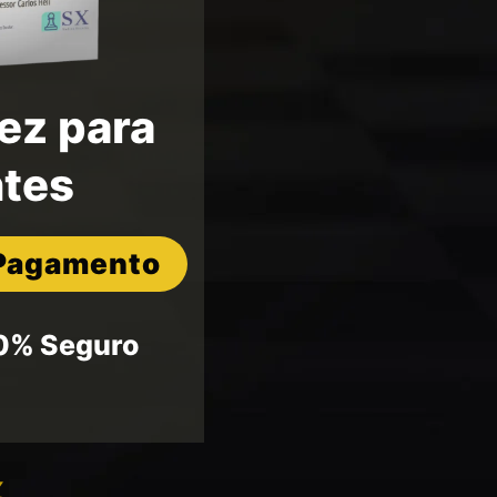
ez para
ntes
 Pagamento
0% Seguro
%