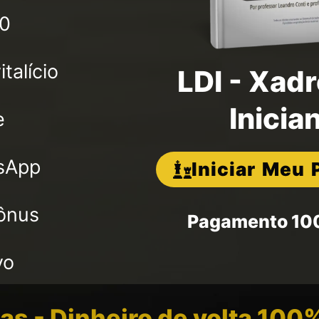
00
talício
LDI - Xadr
Inicia
e
sApp
Iniciar Meu
Bônus
Pagamento 10
vo
ias - Dinheiro de volta 100