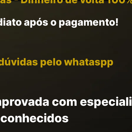
iato após o pagamento!
 dúvidas pelo whataspp
provada com especiali
econhecidos