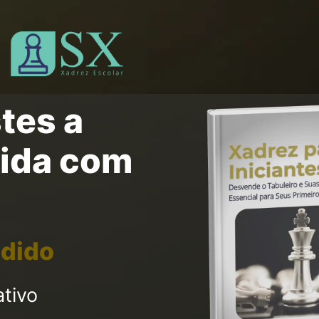
tes a
vida com
dido
ativo