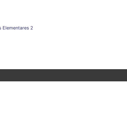
 Elementares 2
. Silva Jardim, 346 - Centro, Juiz de Fora - MG, 36010-
320
Telefone: (32) 98495-2950
CNPJ: 17.942.276/0001-91
E-mail: xadrezescolarsistemax@gmail.com