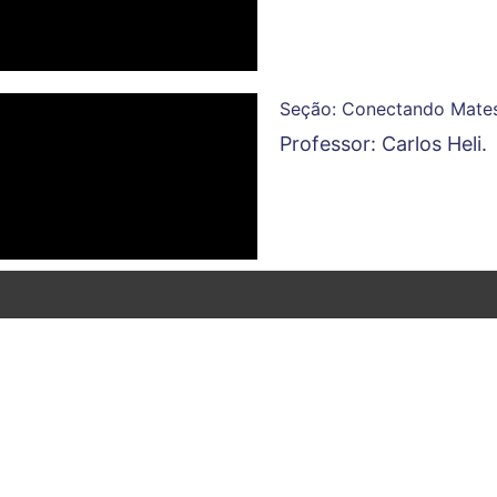
Seção: Conectando Mates
Professor: Carlos Heli.
ea do Aluno
Copyright © 2026
| R