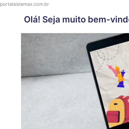
Ir
portalsistemax.com.br
para
Olá! Seja muito bem-vind
o
conteúdo