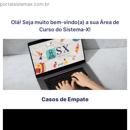
Ir
portalsistemax.com.br
para
o
Olá! Seja muito bem-vindo(a) a sua Área de
conteúdo
Curso do Sistema-X!
Casos de Empate